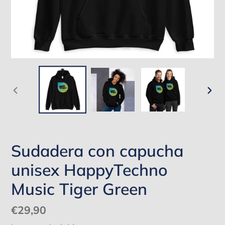
ANTERIOR
SIG
DIAPOSITIVA
DIA
Sudadera con capucha
unisex HappyTechno
Music Tiger Green
Precio
€29,90