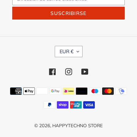
SUSCRIBIRSE
M
EUR €
O
N
E
Facebook
Instagram
YouTube
D
A
Métodos
de
pago
© 2026,
HAPPYTECHNO STORE