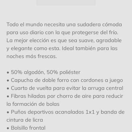
Agregando
el
Todo el mundo necesita una sudadera cómoda
producto
para uso diario con la que protegerse del frío.
a
La mejor elección es que sea suave, agradable
tu
y elegante como esta. Ideal también para las
carrito
noches más frescas.
de
compra
• 50% algodón, 50% poliéster
• Capucha de doble forro con cordones a juego
• Cuarto de vuelta para evitar la arruga central
• Fibras hiladas por chorro de aire para reducir
la formación de bolas
• Puños deportivos acanalados 1x1 y banda de
cintura de licra
• Bolsillo frontal