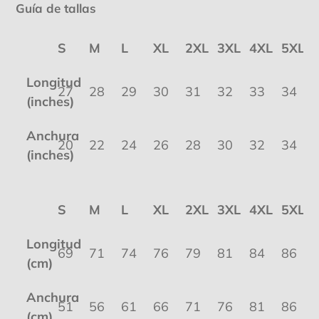
Guía de tallas
S
M
L
XL
2XL
3XL
4XL
5XL
Longitud
27
28
29
30
31
32
33
34
(inches)
Anchura
20
22
24
26
28
30
32
34
(inches)
S
M
L
XL
2XL
3XL
4XL
5XL
Longitud
69
71
74
76
79
81
84
86
(cm)
Anchura
51
56
61
66
71
76
81
86
(cm)