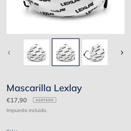
ANTERIOR
SIG
DIAPOSITIVA
DIA
Mascarilla Lexlay
Precio
€17,90
AGOTADO
habitual
Impuesto incluido.