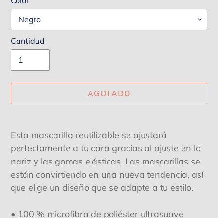
Color
Cantidad
AGOTADO
Agregando
el
Esta mascarilla reutilizable se ajustará
producto
perfectamente a tu cara gracias al ajuste en la
a
nariz y las gomas elásticas. Las mascarillas se
tu
están convirtiendo en una nueva tendencia, así
carrito
que elige un diseño que se adapte a tu estilo.
de
compra
• 100 % microfibra de poliéster ultrasuave