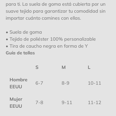
a
para ti. La suela de goma está cubierta por un
tu
suave tejido para garantizar tu comodidad sin
carrito
importar cuánto camines con ellas.
de
compra
• Suela de goma
• Tejido de poliéster 100% personalizable
• Tira de caucho negra en forma de Y
Guía de tallas
S
M
L
Hombre
6-7
8-9
10-11
EEUU
Mujer
7-8
9-11
11-12
EEUU