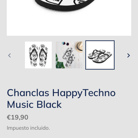
ANTERIOR
SIG
DIAPOSITIVA
DIA
Chanclas HappyTechno
Music Black
Precio
€19,90
habitual
Impuesto incluido.