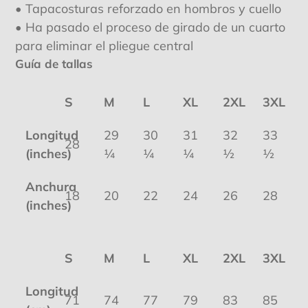
• Tapacosturas reforzado en hombros y cuello
• Ha pasado el proceso de girado de un cuarto
para eliminar el pliegue central
Guía de tallas
S
M
L
XL
2XL
3XL
Longitud
29
30
31
32
33
28
(inches)
¼
¼
¼
½
½
Anchura
18
20
22
24
26
28
(inches)
S
M
L
XL
2XL
3XL
Longitud
71
74
77
79
83
85