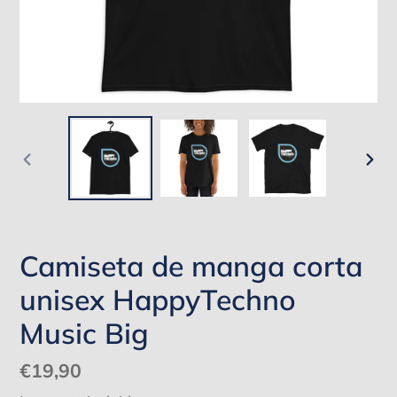
ANTERIOR
SIG
DIAPOSITIVA
DIA
Camiseta de manga corta
unisex HappyTechno
Music Big
Precio
€19,90