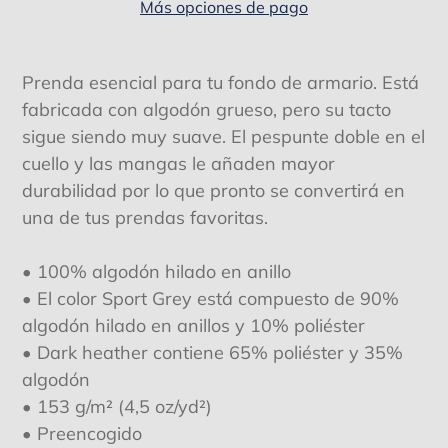
Más opciones de pago
Agregando
el
Prenda esencial para tu fondo de armario. Está
producto
fabricada con algodón grueso, pero su tacto
a
sigue siendo muy suave. El pespunte doble en el
tu
cuello y las mangas le añaden mayor
carrito
durabilidad por lo que pronto se convertirá en
de
una de tus prendas favoritas.
compra
• 100% algodón hilado en anillo
• El color Sport Grey está compuesto de 90%
algodón hilado en anillos y 10% poliéster
• Dark heather contiene 65% poliéster y 35%
algodón
• 153 g/m² (4,5 oz/yd²)
• Preencogido