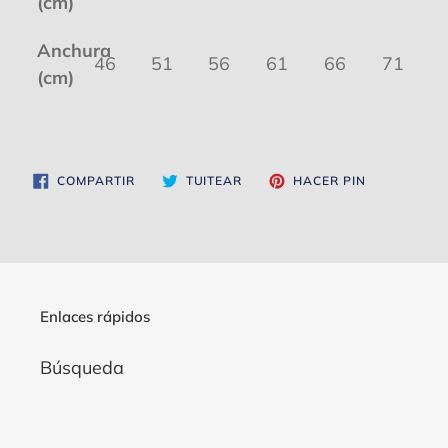
(cm)
Anchura
46
51
56
61
66
71
(cm)
COMPARTIR
TUITEAR
PINEAR
COMPARTIR
TUITEAR
HACER PIN
EN
EN
EN
FACEBOOK
TWITTER
PINTEREST
Enlaces rápidos
Búsqueda