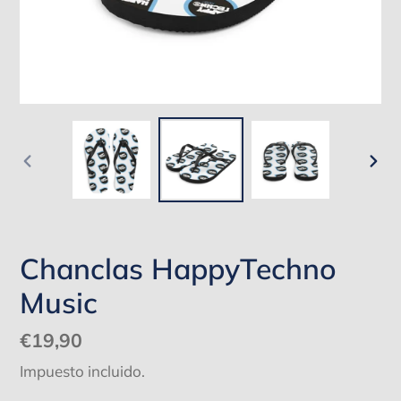
ANTERIOR
SIG
DIAPOSITIVA
DIA
Chanclas HappyTechno
Music
Precio
€19,90
habitual
Impuesto incluido.