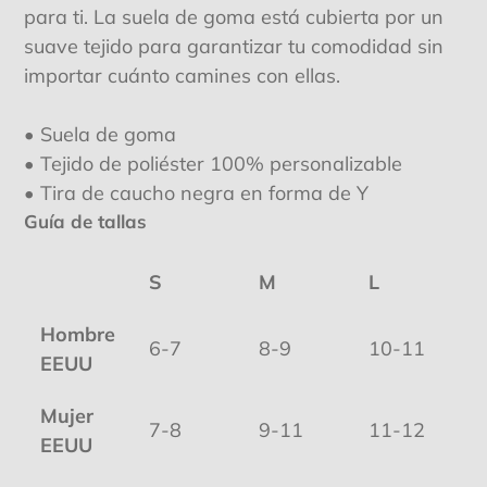
a
para ti. La suela de goma está cubierta por un
tu
suave tejido para garantizar tu comodidad sin
carrito
importar cuánto camines con ellas.
de
compra
• Suela de goma
• Tejido de poliéster 100% personalizable
• Tira de caucho negra en forma de Y
Guía de tallas
S
M
L
Hombre
6-7
8-9
10-11
EEUU
Mujer
7-8
9-11
11-12
EEUU